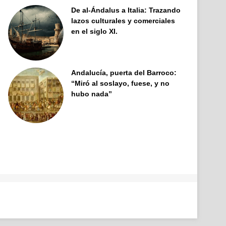
De al-Ándalus a Italia: Trazando
lazos culturales y comerciales
en el siglo XI.
Andalucía, puerta del Barroco:
“Miró al soslayo, fuese, y no
hubo nada”
Facebook
X
Pinterest
YouTube
Tumblr
Instagram
Telegram
Buy
Me
a