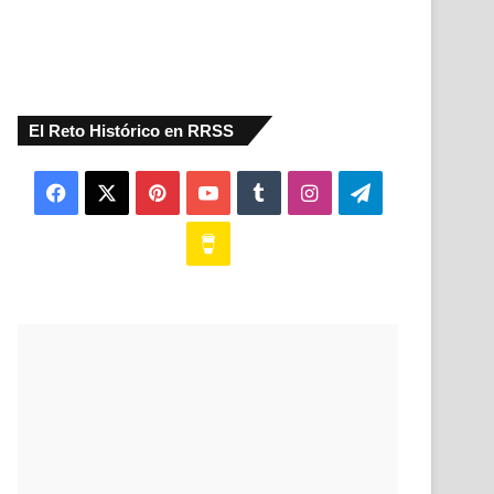
El Reto Histórico en RRSS
Facebook
X
Pinterest
YouTube
Tumblr
Instagram
Telegram
Buy
Me
a
Coffee