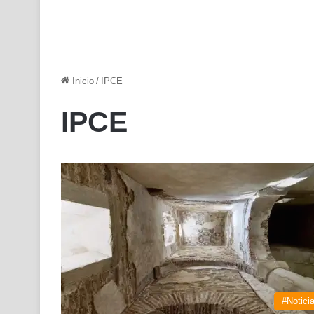
Inicio
/
IPCE
IPCE
#Notici