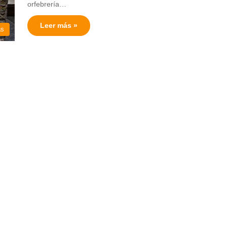
orfebrería…
Leer más »
as