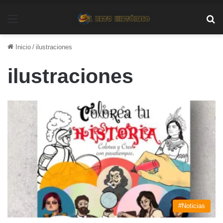
Menú
Bu
Inicio
/
ilustraciones
ilustraciones
#Noticias