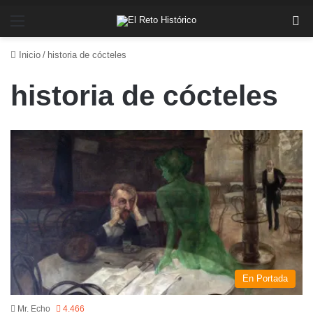
Menú
Bu
Inicio
/
historia de cócteles
historia de cócteles
En Portada
Mr. Echo
4.466