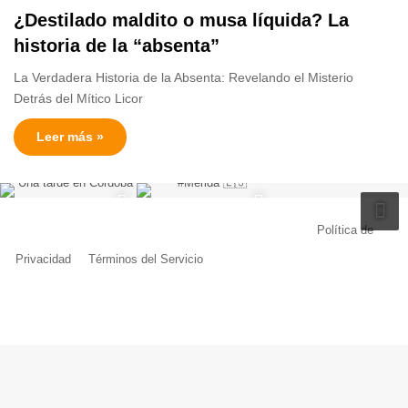
¿Destilado maldito o musa líquida? La
historia de la “absenta”
La Verdadera Historia de la Absenta: Revelando el Misterio
Detrás del Mítico Licor
Leer más »
© Copyright 2026, Todos los derechos reservados |
Política de
Privacidad
|
Términos del Servicio
| Creado por Miguel Ángel Ferreiro
Facebook
X
Pinterest
YouTube
Tumblr
Instagram
Telegram
Buy
Me
a