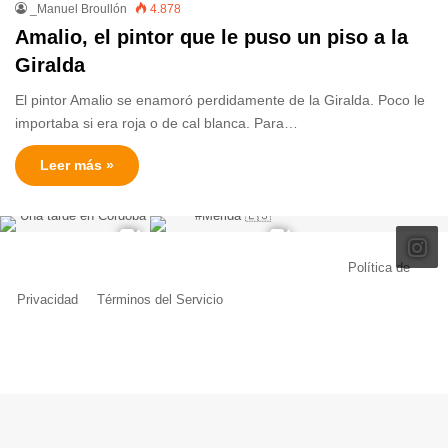
_Manuel Broullón
4.878
Amalio, el pintor que le puso un piso a la
Giralda
El pintor Amalio se enamoró perdidamente de la Giralda. Poco le
importaba si era roja o de cal blanca. Para…
Leer más »
© Copyright 2026, Todos los derechos reservados |
Política de
Privacidad
|
Términos del Servicio
| Creado por Miguel Ángel Ferreiro
Facebook
X
Pinterest
YouTube
Tumblr
Instagram
Telegram
Buy
Me
a