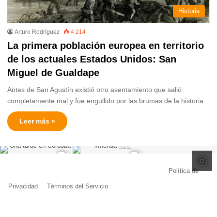
Historia
Arturo Rodríguez
4.214
La primera población europea en territorio
de los actuales Estados Unidos: San
Miguel de Gualdape
Antes de San Agustín existió otro asentamiento que salió
completamente mal y fue engullido por las brumas de la historia
Leer más »
© Copyright 2026, Todos los derechos reservados |
Política de
Privacidad
|
Términos del Servicio
| Creado por Miguel Ángel Ferreiro
Facebook
X
Pinterest
YouTube
Tumblr
Instagram
Telegram
Buy