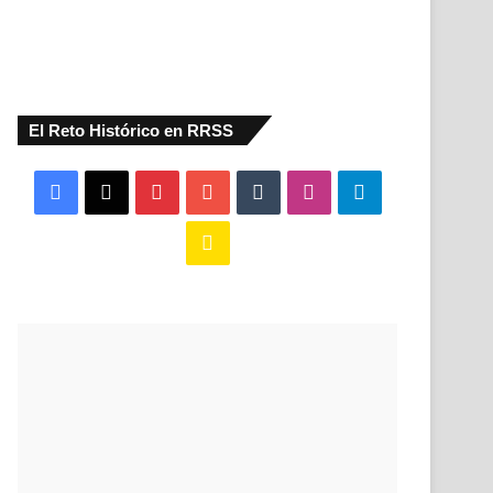
El Reto Histórico en RRSS
Facebook
X
Pinterest
YouTube
Tumblr
Instagram
Telegram
Buy
Me
a
Coffee