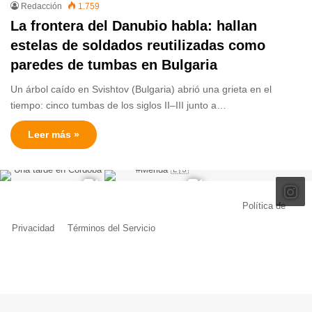
Redacción
1.759
La frontera del Danubio habla: hallan
estelas de soldados reutilizadas como
paredes de tumbas en Bulgaria
Un árbol caído en Svishtov (Bulgaria) abrió una grieta en el
tiempo: cinco tumbas de los siglos II–III junto a…
Leer más »
© Copyright 2026, Todos los derechos reservados |
Política de
Privacidad
|
Términos del Servicio
| Creado por Miguel Ángel Ferreiro
Facebook
X
Pinterest
YouTube
Tumblr
Instagram
Telegram
Buy
Me