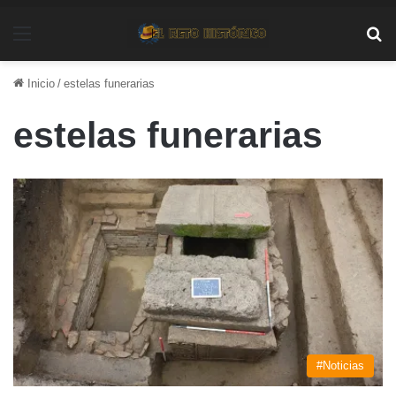
Menú
Bu
Inicio
/
estelas funerarias
estelas funerarias
#Noticias