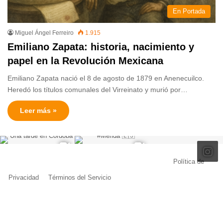
En Portada
Miguel Ángel Ferreiro
1.915
Emiliano Zapata: historia, nacimiento y
papel en la Revolución Mexicana
Emiliano Zapata nació el 8 de agosto de 1879 en Anenecuilco.
Heredó los títulos comunales del Virreinato y murió por…
Leer más »
© Copyright 2026, Todos los derechos reservados |
Política de
Privacidad
|
Términos del Servicio
| Creado por Miguel Ángel Ferreiro
Facebook
X
Pinterest
YouTube
Tumblr
Instagram
Telegram
Buy