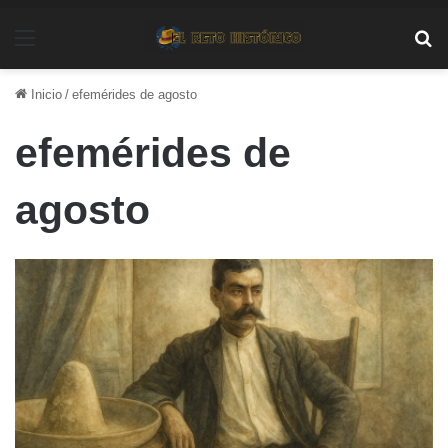
Menú
Bu
Inicio
/
efemérides de agosto
efemérides de
agosto