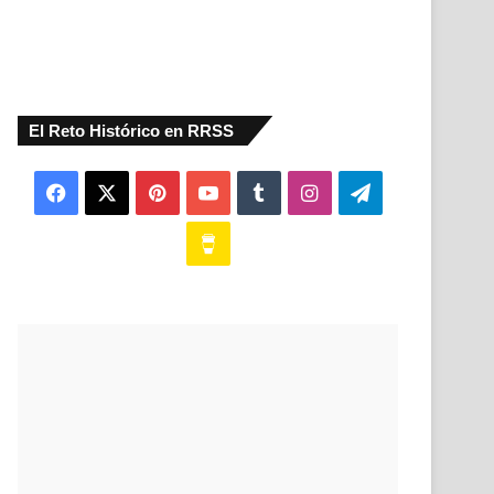
El Reto Histórico en RRSS
Facebook
X
Pinterest
YouTube
Tumblr
Instagram
Telegram
Buy
Me
a
Coffee