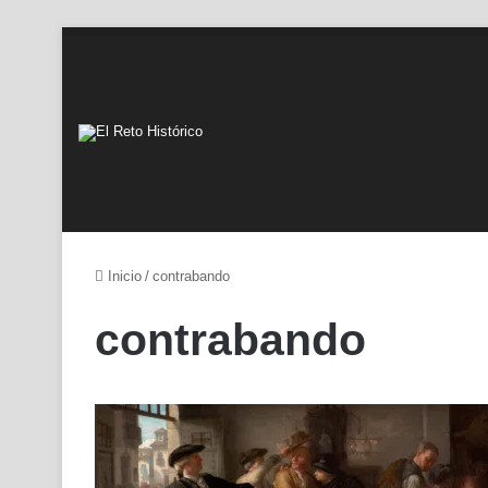
Inicio
/
contrabando
contrabando