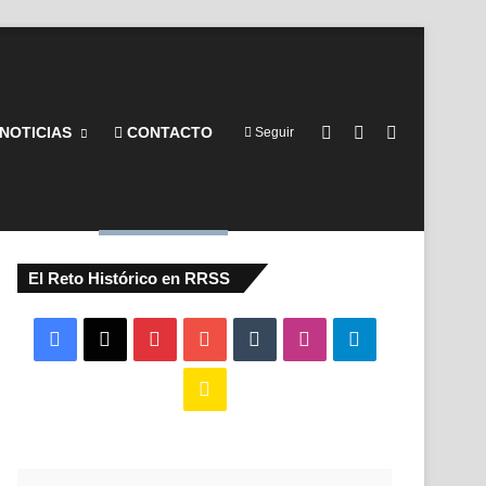
Barra lateral
Switch skin
Buscar por
NOTICIAS
CONTACTO
Seguir
El Reto Histórico en RRSS
Facebook
X
Pinterest
YouTube
Tumblr
Instagram
Telegram
Buy
Me
a