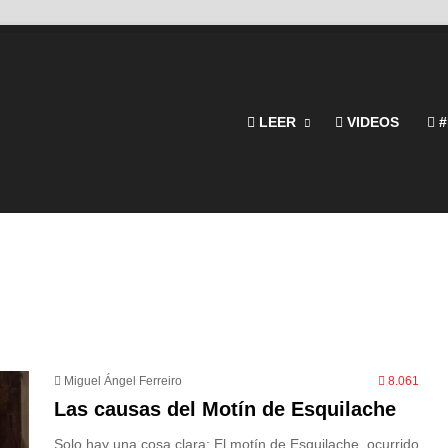
LEER
VIDEOS
#
Miguel Ángel Ferreiro
8.061
Las causas del Motín de Esquilache
Solo hay una cosa clara: El motín de Esquilache, ocurrido