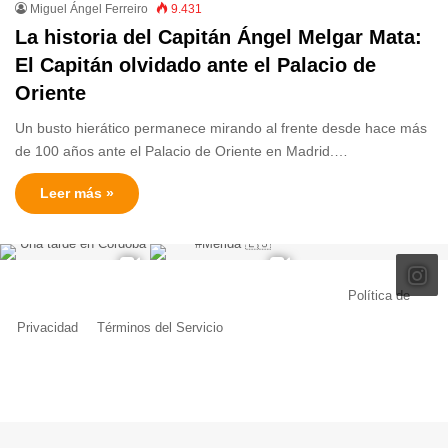
Miguel Ángel Ferreiro
9.431
La historia del Capitán Ángel Melgar Mata:
El Capitán olvidado ante el Palacio de
Oriente
Un busto hierático permanece mirando al frente desde hace más
de 100 años ante el Palacio de Oriente en Madrid.…
Leer más »
© Copyright 2026, Todos los derechos reservados |
Política de
Privacidad
|
Términos del Servicio
| Creado por Miguel Ángel Ferreiro
Facebook
X
Pinterest
YouTube
Tumblr
Instagram
Telegram
Buy
Me