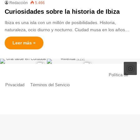
Redacción
5.466
Curiosidades sobre la historia de Ibiza
Ibiza es una isla con un millón de posibilidades. Historia,
naturaleza, ocio diurno y nocturno. Ciudad musa en los años…
Leer más »
© Copyright 2026, Todos los derechos reservados |
Política de
Privacidad
|
Términos del Servicio
| Creado por Miguel Ángel Ferreiro
Facebook
X
Pinterest
YouTube
Tumblr
Instagram
Telegram
Buy
Me
a