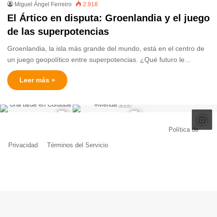
Miguel Ángel Ferreiro
2.918
El Ártico en disputa: Groenlandia y el juego
de las superpotencias
Groenlandia, la isla más grande del mundo, está en el centro de
un juego geopolítico entre superpotencias. ¿Qué futuro le…
Leer más »
© Copyright 2026, Todos los derechos reservados |
Política de
Privacidad
|
Términos del Servicio
| Creado por Miguel Ángel Ferreiro
Facebook
X
Pinterest
YouTube
Tumblr
Instagram
Telegram
Buy
Me
a