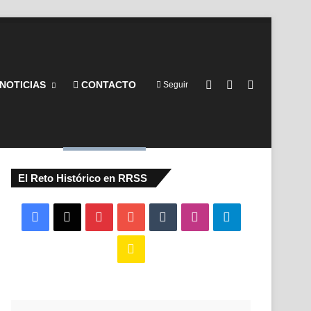
Barra lateral
Switch skin
Buscar por
NOTICIAS
CONTACTO
Seguir
El Reto Histórico en RRSS
Facebook
X
Pinterest
YouTube
Tumblr
Instagram
Telegram
Buy
Me
a