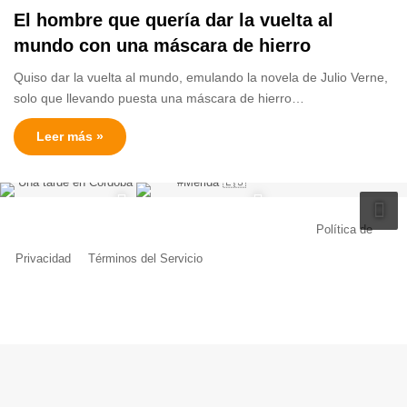
El hombre que quería dar la vuelta al
mundo con una máscara de hierro
Quiso dar la vuelta al mundo, emulando la novela de Julio Verne,
solo que llevando puesta una máscara de hierro…
Leer más »
© Copyright 2026, Todos los derechos reservados |
Política de
Privacidad
|
Términos del Servicio
| Creado por Miguel Ángel Ferreiro
Facebook
X
Pinterest
YouTube
Tumblr
Instagram
Telegram
Buy
Me
a