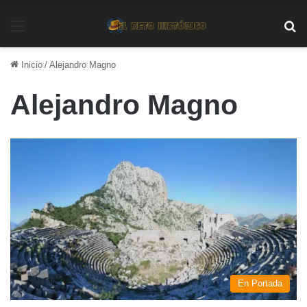
Menú
Bu
Inicio
/
Alejandro Magno
Alejandro Magno
En Portada