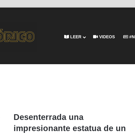
LEER
VIDEOS
#N
e
Desenterrada una
impresionante estatua de un