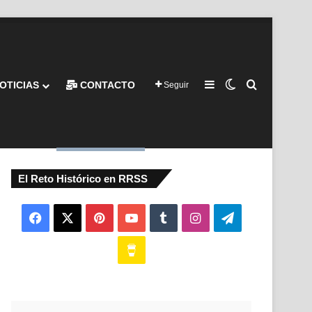
Barra lateral
Switch skin
Buscar por
OTICIAS
CONTACTO
Seguir
El Reto Histórico en RRSS
Facebook
X
Pinterest
YouTube
Tumblr
Instagram
Telegram
Buy
Me
a