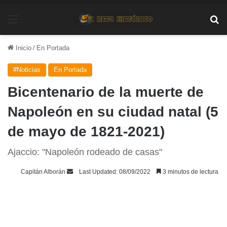
Menú
Bu
Inicio
/
En Portada
#Noticias
En Portada
Bicentenario de la muerte de
Napoleón en su ciudad natal (5
de mayo de 1821-2021)
Ajaccio: "Napoleón rodeado de casas"
Send
Capitán Alborán
Last Updated: 08/09/2022
3 minutos de lectura
an
email