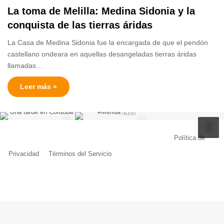
La toma de Melilla: Medina Sidonia y la
conquista de las tierras áridas
La Casa de Medina Sidonia fue la encargada de que el pendón
castellano ondeara en aquellas desangeladas tierras áridas
llamadas…
Leer más »
© Copyright 2026, Todos los derechos reservados |
Política de
Privacidad
|
Términos del Servicio
| Creado por Miguel Ángel Ferreiro
Facebook
X
Pinterest
YouTube
Tumblr
Instagram
Telegram
Buy
Me