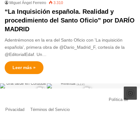
Miguel Ángel Ferreiro
3.310
“La Inquisición española. Realidad y
procedimiento del Santo Oficio” por DARÍO
MADRID
Adentrémonos en la era del Santo Oficio con 'La inquisición
española', primera obra de @Dario_Madrid_F, cortesía de la
@EditorialEdaf. Un…
Leer más »
© Copyright 2026, Todos los derechos reservados |
Política de
Privacidad
|
Términos del Servicio
| Creado por Miguel Ángel Ferreiro
Facebook
X
Pinterest
YouTube
Tumblr
Instagram
Telegram
Buy