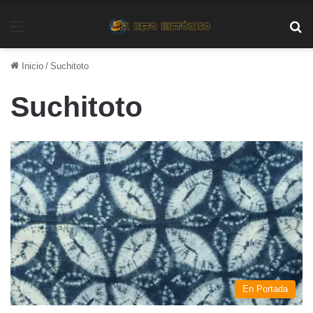
Menú
Bu
Inicio
/
Suchitoto
Suchitoto
En Portada