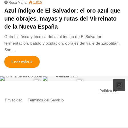
Rosa María
1.815
Azul índigo de El Salvador: el oro azul que
une obrajes, mayas y rutas del Virreinato
de la Nueva España
Guía histórica y técnica del azul índigo de El Salvador:
fermentación, batido y oxidación, obrajes del valle de Zapotitán,
San…
Leer más »
© Copyright 2026, Todos los derechos reservados |
Política de
Privacidad
|
Términos del Servicio
| Creado por Miguel Ángel Ferreiro
Facebook
X
Pinterest
YouTube
Tumblr
Instagram
Telegram
Buy