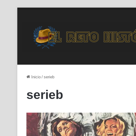
Inicio
/
serieb
serieb