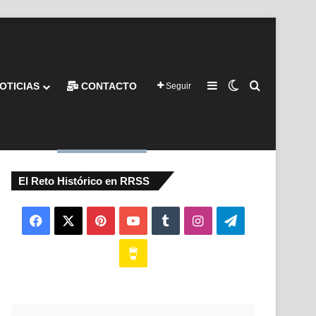
Barra lateral
Switch skin
Buscar por
OTICIAS
CONTACTO
Seguir
El Reto Histórico en RRSS
Facebook
X
Pinterest
YouTube
Tumblr
Instagram
Telegram
Buy
Me
a