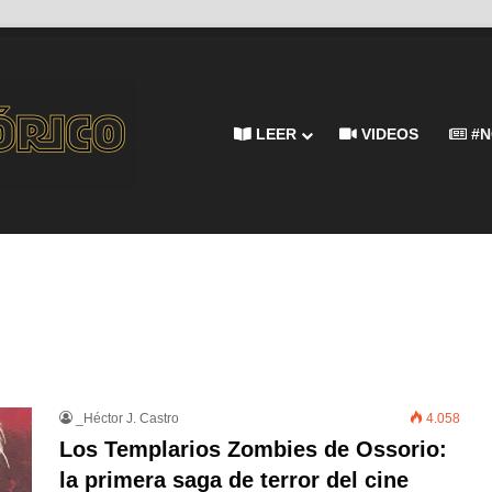
LEER
VIDEOS
#N
_Héctor J. Castro
4.058
Los Templarios Zombies de Ossorio:
la primera saga de terror del cine