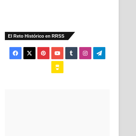
El Reto Histórico en RRSS
Facebook
X
Pinterest
YouTube
Tumblr
Instagram
Telegram
Buy
Me
a
Coffee