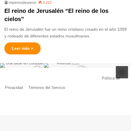
imperiosdearena
3.212
El reino de Jerusalén “El reino de los
cielos”
El reino de Jerusalén fue un reino cristiano creado en el año 1099
y rodeado de diferentes estados musulmanes.
Leer más »
© Copyright 2026, Todos los derechos reservados |
Política de
Privacidad
|
Términos del Servicio
| Creado por Miguel Ángel Ferreiro
Facebook
X
Pinterest
YouTube
Tumblr
Instagram
Telegram
Buy
Me
a