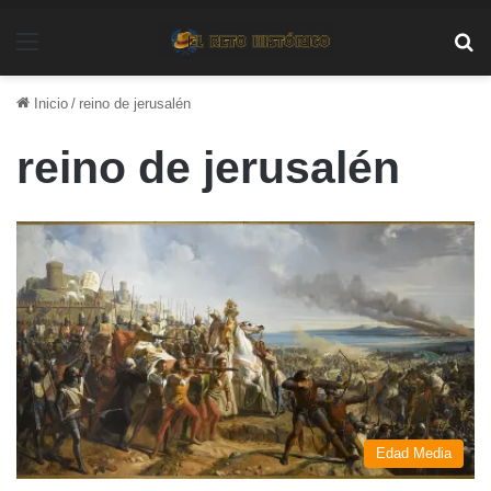
Menú
Bu
Inicio
/
reino de jerusalén
reino de jerusalén
Edad Media