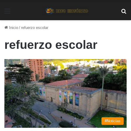
Menú
Bu
Inicio
/
refuerzo escolar
refuerzo escolar
#Noticias