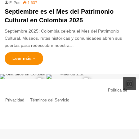
E. Poe
1.637
Septiembre es el Mes del Patrimonio
Cultural en Colombia 2025
Septiembre 2025: Colombia celebra el Mes del Patrimonio
Cultural. Museos, rutas históricas y comunidades abren sus
puertas para redescubrir nuestra…
Leer más »
© Copyright 2026, Todos los derechos reservados |
Política de
Privacidad
|
Términos del Servicio
| Creado por Miguel Ángel Ferreiro
Facebook
X
Pinterest
YouTube
Tumblr
Instagram
Telegram
Buy
Me