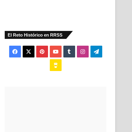
El Reto Histórico en RRSS
Facebook
X
Pinterest
YouTube
Tumblr
Instagram
Telegram
Buy
Me
a
Coffee