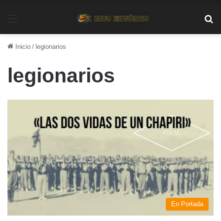
Menú
Bu
Inicio
/
legionarios
legionarios
En Portada