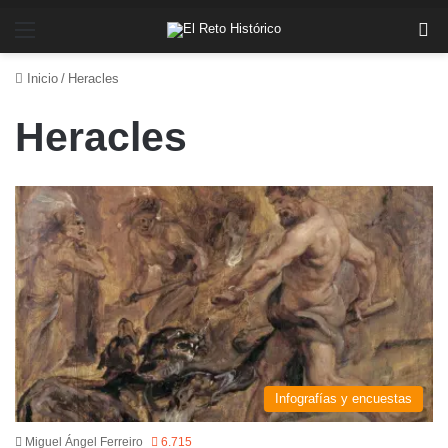
Menú
Bu
Inicio
/
Heracles
Heracles
Infografías y encuestas
Miguel Ángel Ferreiro
6.715