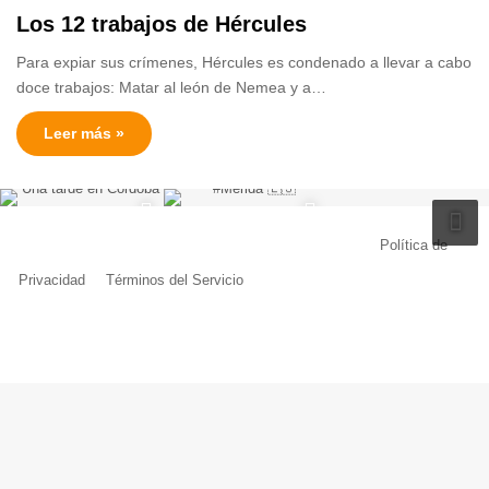
Los 12 trabajos de Hércules
Para expiar sus crímenes, Hércules es condenado a llevar a cabo
doce trabajos: Matar al león de Nemea y a…
Leer más »
© Copyright 2026, Todos los derechos reservados |
Política de
Privacidad
|
Términos del Servicio
| Creado por Miguel Ángel Ferreiro
Facebook
X
Pinterest
YouTube
Tumblr
Instagram
Telegram
Buy
Me
a