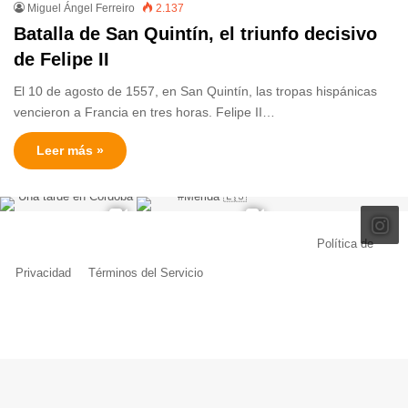
Miguel Ángel Ferreiro
2.137
Batalla de San Quintín, el triunfo decisivo
de Felipe II
El 10 de agosto de 1557, en San Quintín, las tropas hispánicas
vencieron a Francia en tres horas. Felipe II…
Leer más »
© Copyright 2026, Todos los derechos reservados |
Política de
Privacidad
|
Términos del Servicio
| Creado por Miguel Ángel Ferreiro
Facebook
X
Pinterest
YouTube
Tumblr
Instagram
Telegram
Buy
Me
a