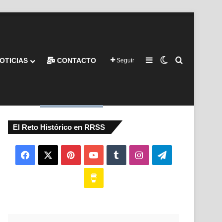
Barra lateral
Switch skin
Buscar por
OTICIAS
CONTACTO
Seguir
El Reto Histórico en RRSS
Facebook
X
Pinterest
YouTube
Tumblr
Instagram
Telegram
Buy
Me
a