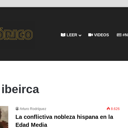
LEER
VIDEOS
#N
ibeirca
Arturo Rodríguez
8.626
La conflictiva nobleza hispana en la
Edad Media