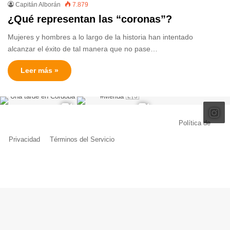
Capitán Alborán
7.879
¿Qué representan las “coronas”?
Mujeres y hombres a lo largo de la historia han intentado
alcanzar el éxito de tal manera que no pase…
Leer más »
© Copyright 2026, Todos los derechos reservados |
Política de
Privacidad
|
Términos del Servicio
| Creado por Miguel Ángel Ferreiro
Facebook
X
Pinterest
YouTube
Tumblr
Instagram
Telegram
Buy
Me
a