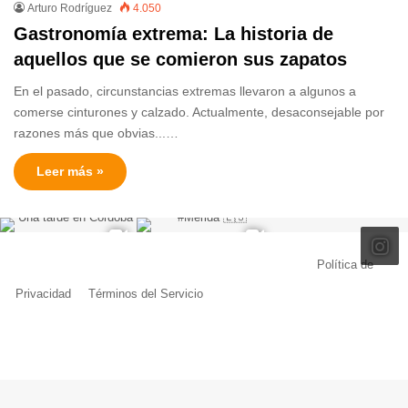
Arturo Rodríguez
4.050
Gastronomía extrema: La historia de
aquellos que se comieron sus zapatos
En el pasado, circunstancias extremas llevaron a algunos a
comerse cinturones y calzado. Actualmente, desaconsejable por
razones más que obvias...…
Leer más »
© Copyright 2026, Todos los derechos reservados |
Política de
Privacidad
|
Términos del Servicio
| Creado por Miguel Ángel Ferreiro
Facebook
X
Pinterest
YouTube
Tumblr
Instagram
Telegram
Buy
Me