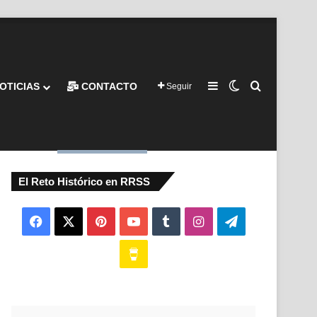
Barra lateral
Switch skin
Buscar por
OTICIAS
CONTACTO
Seguir
El Reto Histórico en RRSS
Facebook
X
Pinterest
YouTube
Tumblr
Instagram
Telegram
Buy
Me
a