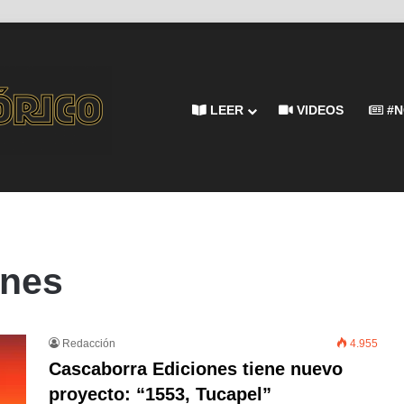
LEER
VIDEOS
#N
ones
Redacción
4.955
Cascaborra Ediciones tiene nuevo
proyecto: “1553, Tucapel”