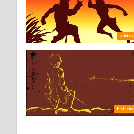
#Notici
En Porta