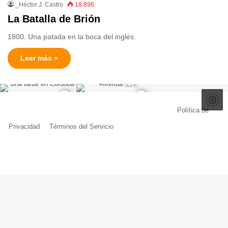
_Héctor J. Castro
18.896
La Batalla de Brión
1800. Una patada en la boca del inglés.
Leer más »
© Copyright 2026, Todos los derechos reservados |
Política de
Privacidad
|
Términos del Servicio
| Creado por Miguel Ángel Ferreiro
Facebook
X
Pinterest
YouTube
Tumblr
Instagram
Telegram
Buy
Me
a
Coffe