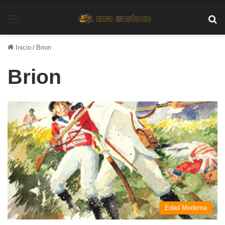
Menú
Bu
Inicio
/
Brion
Brion
Edad Moderna