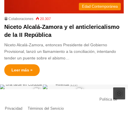
Edad Contemporánea
Colaboraciones
20.307
Niceto Alcalá-Zamora y el anticlericalismo
de la II República
Niceto Alcalá-Zamora, entonces Presidente del Gobierno
Provisional, lanzó un llamamiento a la conciliación, intentando
tender un puente sobre el abismo…
Leer más »
© Copyright 2026, Todos los derechos reservados |
Política de
Privacidad
|
Términos del Servicio
| Creado por Miguel Ángel Ferreiro
Facebook
X
Pinterest
YouTube
Tumblr
Instagram
Telegram
Buy