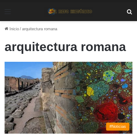
Menú
Bu
Inicio
/
arquitectura romana
arquitectura romana
#Noticias