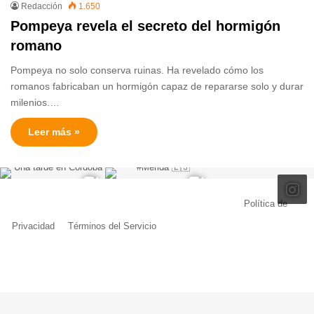
Redacción
1.650
Pompeya revela el secreto del hormigón
romano
Pompeya no solo conserva ruinas. Ha revelado cómo los
romanos fabricaban un hormigón capaz de repararse solo y durar
milenios.…
Leer más »
© Copyright 2026, Todos los derechos reservados |
Política de
Privacidad
|
Términos del Servicio
| Creado por Miguel Ángel Ferreiro
Facebook
X
Pinterest
YouTube
Tumblr
Instagram
Telegram
Buy
Me