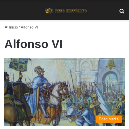
Menú
Bu
Inicio
/
Alfonso VI
Alfonso VI
Edad Media