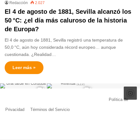
Redacción
2.027
El 4 de agosto de 1881, Sevilla alcanzó los
50 °C: ¿el día más caluroso de la historia
de Europa?
El 4 de agosto de 1881, Sevilla registró una temperatura de
50,0 °C, aún hoy considerada récord europeo… aunque
cuestionada. ¿Realidad…
Leer más »
© Copyright 2026, Todos los derechos reservados |
Política de
Privacidad
|
Términos del Servicio
| Creado por Miguel Ángel Ferreiro
Facebook
X
Pinterest
YouTube
Tumblr
Instagram
Telegram
Buy