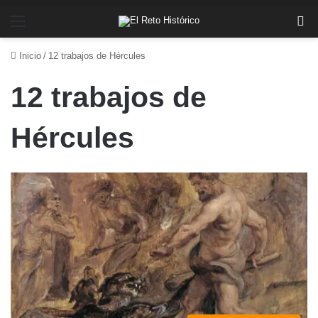
Menú
Bu
Inicio
/
12 trabajos de Hércules
12 trabajos de
Hércules