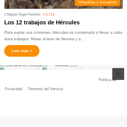
Infografías y encuestas
Miguel Ángel Ferreiro
6.713
Los 12 trabajos de Hércules
Para expiar sus crímenes, Hércules es condenado a llevar a cabo
doce trabajos: Matar al león de Nemea y a…
Leer más »
© Copyright 2026, Todos los derechos reservados |
Política de
Privacidad
|
Términos del Servicio
| Creado por Miguel Ángel Ferreiro
Facebook
X
Pinterest
YouTube
Tumblr
Instagram
Telegram
Buy
Me