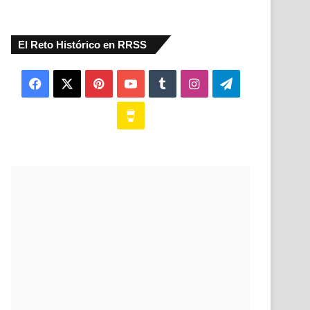
El Reto Histórico en RRSS
Facebook
X
Pinterest
YouTube
Tumblr
Instagram
Telegram
Buy
Me
a
Coffee