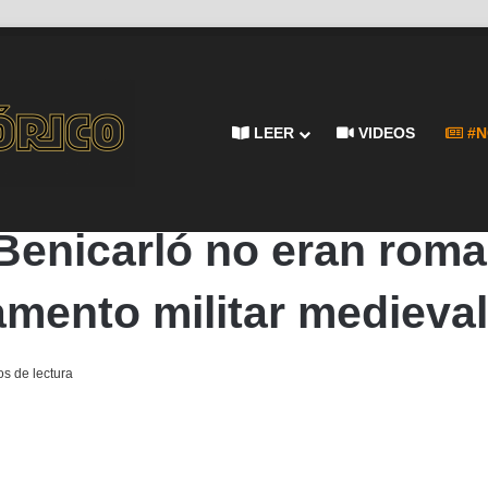
LEER
VIDEOS
#N
nos: el mar guardaba un cargamento militar medieval
Benicarló no eran roma
mento militar medieval
s de lectura