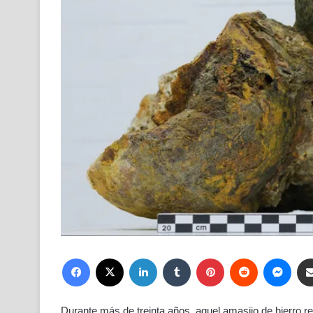
Facebook
X
LinkedIn
Tumblr
Pinterest
Reddit
Mess
Durante más de treinta años, aquel amasijo de hierro rec