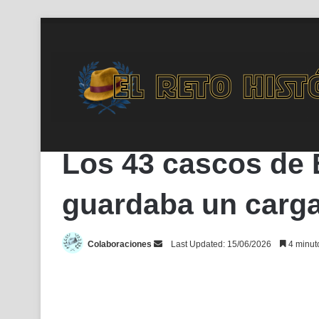
Inicio
/
#Noticias
/
Los 43 cascos de Benicarló no eran roma
#Noticias
Arqueología
Los 43 cascos de 
guardaba un carga
Send
Colaboraciones
Last Updated: 15/06/2026
4 minuto
an
email