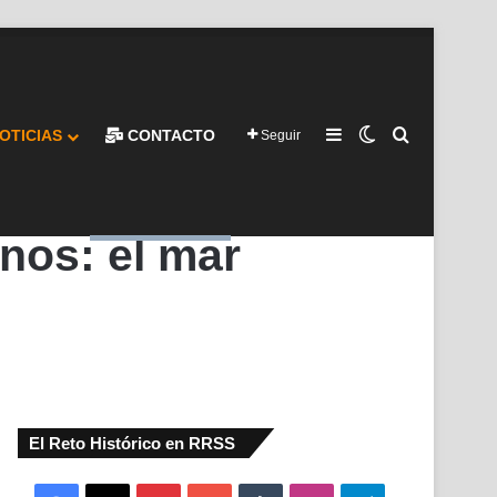
Barra lateral
Switch skin
Buscar por
OTICIAS
CONTACTO
Seguir
nos: el mar
El Reto Histórico en RRSS