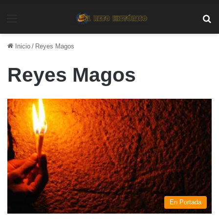
Menú
Bu
Inicio
/
Reyes Magos
Reyes Magos
En Portada