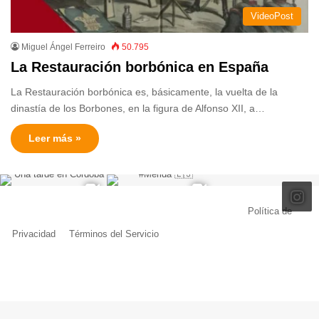
VideoPost
Miguel Ángel Ferreiro
50.795
La Restauración borbónica en España
La Restauración borbónica es, básicamente, la vuelta de la
dinastía de los Borbones, en la figura de Alfonso XII, a…
Leer más »
© Copyright 2026, Todos los derechos reservados |
Política de
Privacidad
|
Términos del Servicio
| Creado por Miguel Ángel Ferreiro
Facebook
X
Pinterest
YouTube
Tumblr
Instagram
Telegram
Buy
Me