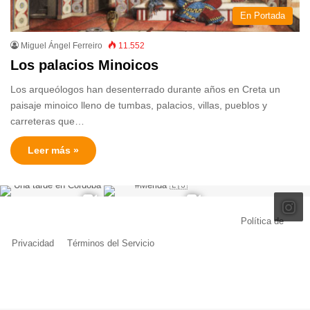
En Portada
Miguel Ángel Ferreiro
11.552
Los palacios Minoicos
Los arqueólogos han desenterrado durante años en Creta un
paisaje minoico lleno de tumbas, palacios, villas, pueblos y
carreteras que…
Leer más »
© Copyright 2026, Todos los derechos reservados |
Política de
Privacidad
|
Términos del Servicio
| Creado por Miguel Ángel Ferreiro
Facebook
X
Pinterest
YouTube
Tumblr
Instagram
Telegram
Buy