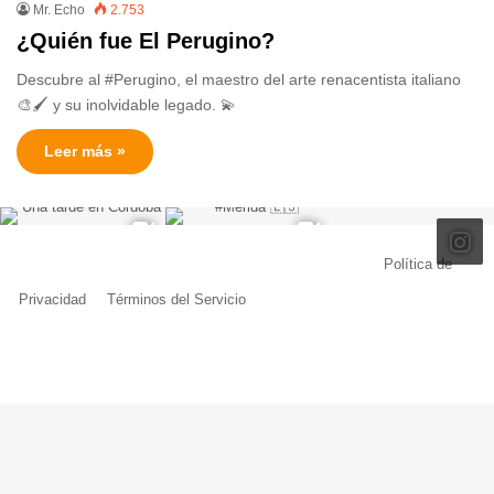
Mr. Echo
2.753
¿Quién fue El Perugino?
Descubre al #Perugino, el maestro del arte renacentista italiano
🎨🖌️ y su inolvidable legado. 💫
Leer más »
© Copyright 2026, Todos los derechos reservados |
Política de
Privacidad
|
Términos del Servicio
| Creado por Miguel Ángel Ferreiro
Facebook
X
Pinterest
YouTube
Tumblr
Instagram
Telegram
Buy
Me
a