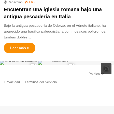
Redacción
1.656
Encuentran una iglesia romana bajo una
antigua pescadería en Italia
Bajo la antigua pescadería de Oderzo, en el Véneto italiano, ha
aparecido una basílica paleocristiana con mosaicos policromos,
tumbas dobles…
Leer más »
© Copyright 2026, Todos los derechos reservados |
Política de
Privacidad
|
Términos del Servicio
| Creado por Miguel Ángel Ferreiro
Facebook
X
Pinterest
YouTube
Tumblr
Instagram
Telegram
Buy
Me