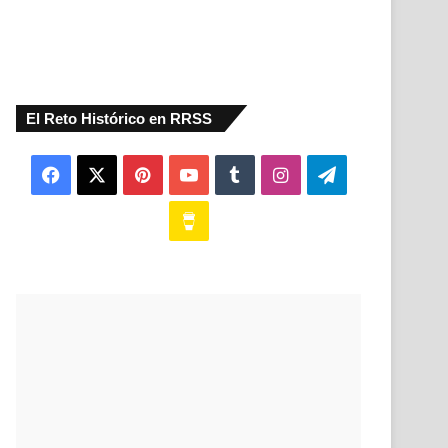
El Reto Histórico en RRSS
Facebook
X
Pinterest
YouTube
Tumblr
Instagram
Telegram
Buy
Me
a
Coffee