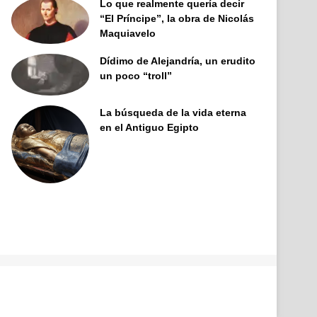
Lo que realmente quería decir
“El Príncipe”, la obra de Nicolás
Maquiavelo
Dídimo de Alejandría, un erudito
un poco “troll”
La búsqueda de la vida eterna
en el Antiguo Egipto
Facebook
X
Pinterest
YouTube
Tumblr
Instagram
Telegram
Buy
Me