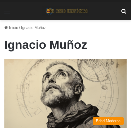
Menú
Bu
Inicio
/
Ignacio Muñoz
Ignacio Muñoz
Edad Moderna