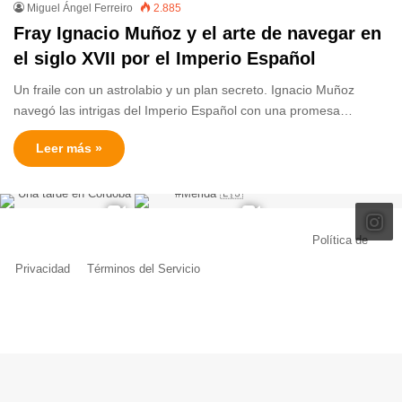
Miguel Ángel Ferreiro
2.885
Fray Ignacio Muñoz y el arte de navegar en
el siglo XVII por el Imperio Español
Un fraile con un astrolabio y un plan secreto. Ignacio Muñoz
navegó las intrigas del Imperio Español con una promesa…
Leer más »
© Copyright 2026, Todos los derechos reservados |
Política de
Privacidad
|
Términos del Servicio
| Creado por Miguel Ángel Ferreiro
Facebook
X
Pinterest
YouTube
Tumblr
Instagram
Telegram
Buy
Me
a