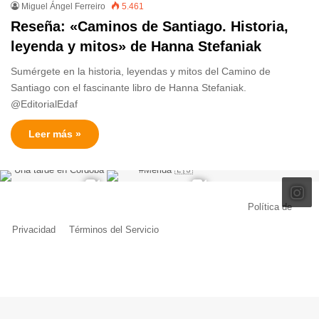
Miguel Ángel Ferreiro
5.461
Reseña: «Caminos de Santiago. Historia,
leyenda y mitos» de Hanna Stefaniak
Sumérgete en la historia, leyendas y mitos del Camino de
Santiago con el fascinante libro de Hanna Stefaniak.
@EditorialEdaf
Leer más »
© Copyright 2026, Todos los derechos reservados |
Política de
Privacidad
|
Términos del Servicio
| Creado por Miguel Ángel Ferreiro
Facebook
X
Pinterest
YouTube
Tumblr
Instagram
Telegram
Buy
Me