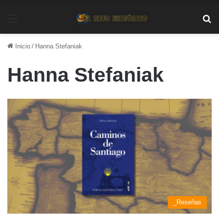
Menú
Bu
Inicio
/
Hanna Stefaniak
Hanna Stefaniak
_Reseñas