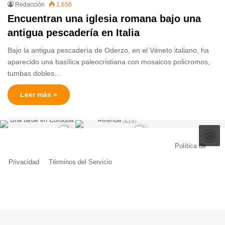
Redacción
1.656
Encuentran una iglesia romana bajo una
antigua pescadería en Italia
Bajo la antigua pescadería de Oderzo, en el Véneto italiano, ha
aparecido una basílica paleocristiana con mosaicos policromos,
tumbas dobles…
Leer más »
© Copyright 2026, Todos los derechos reservados |
Política de
Privacidad
|
Términos del Servicio
| Creado por Miguel Ángel Ferreiro
Facebook
X
Pinterest
YouTube
Tumblr
Instagram
Telegram
Buy
Me